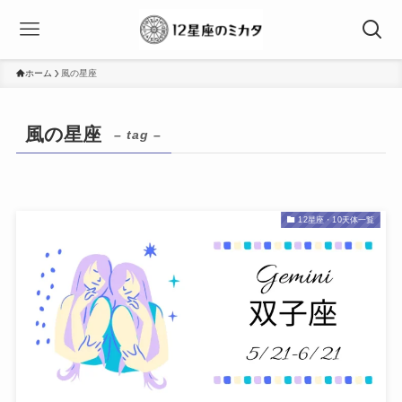
ホーム
風の星座
風の星座
– tag –
12星座・10天体一覧